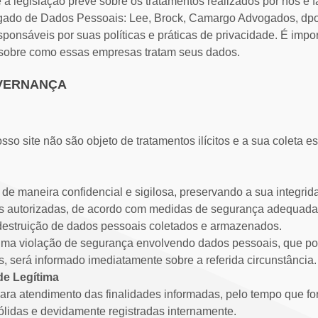
e a legislação prevê sobre os tratamentos realizados por nós e fac
ado de Dados Pessoais: Lee, Brock, Camargo Advogados, dpo@s
sponsáveis por suas políticas e práticas de privacidade. É impo
 sobre como essas empresas tratam seus dados.
OVERNANÇA
so site não são objeto de tratamentos ilícitos e a sua coleta 
e maneira confidencial e sigilosa, preservando a sua integrid
s autorizadas, de acordo com medidas de segurança adequadas
u destruição de dados pessoais coletados e armazenados.
uma violação de segurança envolvendo dados pessoais, que pos
is, será informado imediatamente sobre a referida circunstância.
de Legítima
ra atendimento das finalidades informadas, pelo tempo que for
ólidas e devidamente registradas internamente.