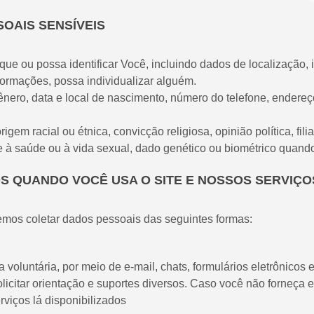
SOAIS SENSÍVEIS
que ou possa identificar Você, incluindo dados de localização, 
ormações, possa individualizar alguém.
o, data e local de nascimento, número do telefone, endereço r
gem racial ou étnica, convicção religiosa, opinião política, fil
ente à saúde ou à vida sexual, dado genético ou biométrico quan
S QUANDO VOCÊ USA O SITE E NOSSOS SERVIÇO
emos coletar dados pessoais das seguintes formas:
oluntária, por meio de e-mail, chats, formulários eletrônicos e
icitar orientação e suportes diversos. Caso você não forneça 
rviços lá disponibilizados